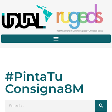
#PintaTu
Consigna8M